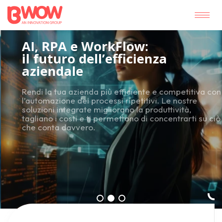
AI, RPA e WorkFlow:
il futuro dell’efficienza
aziendale
Rendi la tua azienda più efficiente e competitiva con
l’automazione dei processi ripetitivi. Le nostre
soluzioni integrate migliorano la produttività,
tagliano i costi e ti permettono di concentrarti su ciò
che conta davvero.