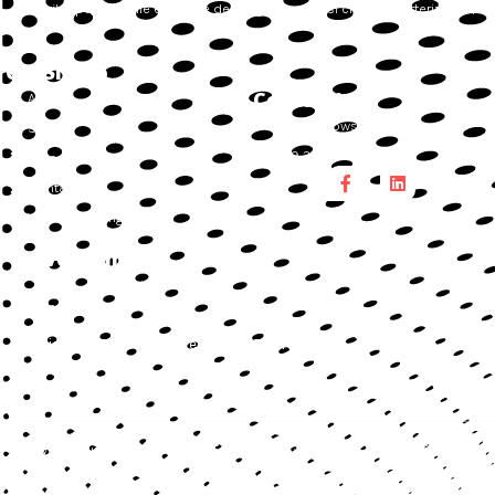
sviluppando sulle esigenze dei singoli processi che la caratterizzano,
Chi Siamo
Contatti
About
info@bwowsolution.it
Servizi
+39 375 697 0388
Lavora con noi
Contatti
Whistleblowing
Dove Siamo
Roma
Via Giacomo Peroni 400 - Tecnopolo Tiburtino
Bwow Solution Srl - P.iva 15475221006
REA: 1592965 - C.S. € 10.000 i.v.
Privacy Policy
Cookie Policy