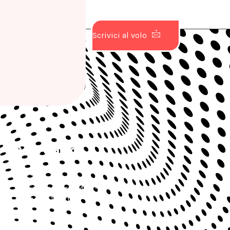
Scrivici al volo
Dove Siamo
Roma
Via Giacomo Peroni 400 -
Tecnopolo Tiburtino