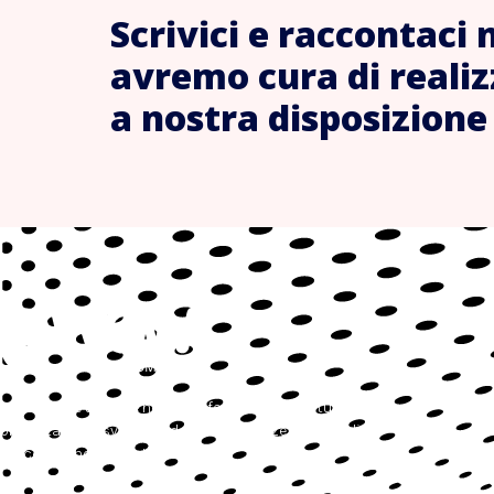
Scrivici e raccontaci 
avremo cura di realiz
a nostra disposizione
Guidiamo le aziende nella loro forma digitale studiando,
progettando e sviluppando sulle esigenze dei singoli
processi che la caratterizzano,