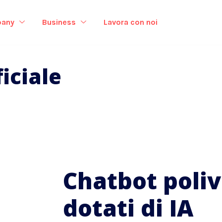
any
Business
Lavora con noi
ficiale
Chatbot poliv
dotati di IA