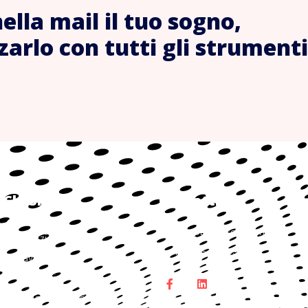
nella mail il tuo sogno,
zarlo con tutti gli strumenti
Chi Siamo
Contatti
About
info@bwowsolution.it
Servizi
+39 375 697 0388
Lavora con noi
Contatti
Whistleblowing