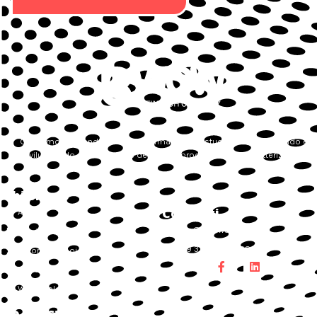
Guidiamo le aziende nella loro forma digitale studiando, progettando e
sviluppando sulle esigenze dei singoli processi che la caratterizzano,
Chi Siamo
Contatti
About
info@bwowsolution.it
Servizi
+39 375 697 0388
Lavora con noi
Contatti
Whistleblowing
Dove Siamo